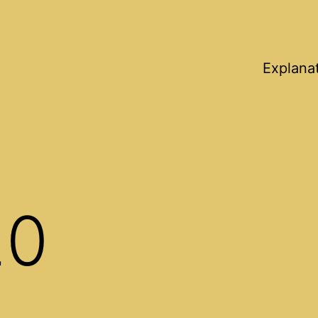
Explana
20