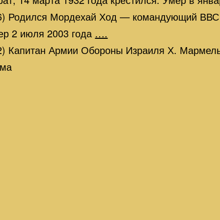
6) Родился Мордехай Ход — командующий ВВС
ер 2 июля 2003 года
….
2) Капитан Армии Обороны Израиля Х. Мармел
ема