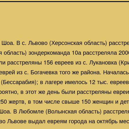
 Шоа. В с. Львово (Херсонская область) расстр
 область) зондеркоманда 10а расстреляла 2000
ли расстреляны 156 евреев из с. Лукановка (Кр
еврей из с. Богачевка того же района. Началас
(Бессарабия); в лагере имелось 12 тыс. евреев
роятно, в этот же день были расстреляны евреи
250 жертв, в том числе свыше 150 женщин и де
Шоа. В Любомле (Волынская область) расстрел
 во Львове выдал евреям города на октябрь ме