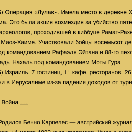
) Операция «Лулав». Имела место в деревне Х
ма. Это была акция возмездия за убийство пят
археологов, проходившей в киббуце Рамат-Рах
 Маоз-Хаиме. Участвовали бойцы восемьсот де
д командованием Рафаэля Эйтана и 88-го пехо
гады Нахаль под командованием Моты Гура
) Израиль. 7 гостиниц, 11 кафе, ресторанов, 2
ни в Иерусалиме из-за падения доходов от тури
) Война
….
Родился Бенно Карпелес — австрийский журнал
ат, 14 марта 1932 года крестился. Умер в янва