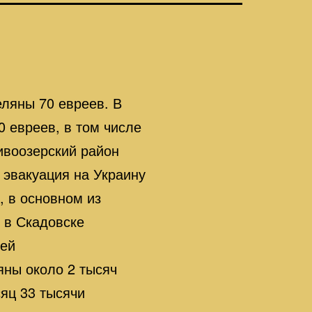
еляны 70 евреев. В
 евреев, в том числе
ивоозерский район
ь эвакуация на Украину
, в основном из
 в Скадовске
тей
яны около 2 тысяч
сяц 33 тысячи