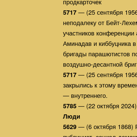
продкарточек
5717
— (25 сентября 1956
неподалеку от Бейт-Лехе
участников конференции 
Аминадав и киббуцника в
бригады парашютистов по
воздушно-десантной бри
5717
— (25 сентября 1956
закрылись к этому време
— внутреннего.
5785
— (22 октября 2024
Люди
5629
— (6 октября 1868) 
публицист, социал-демокр