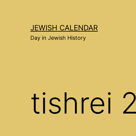
Перейти
к
содержимому
JEWISH CALENDAR
Day in Jewish History
tishrei 