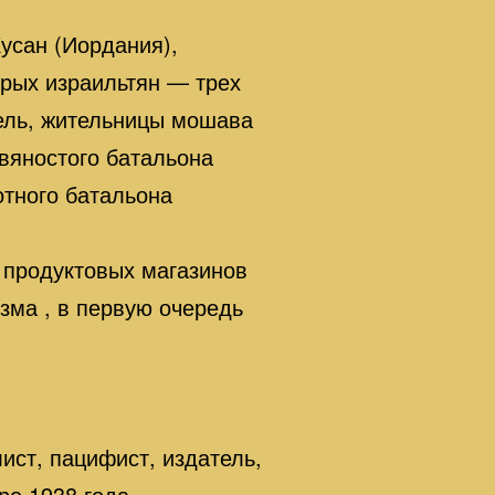
усан (Иордания),
ерых израильтян — трех
ель, жительницы мошава
вяностого батальона
тного батальона
6 продуктовых магазинов
зма , в первую очередь
ист, пацифист, издатель,
ре 1938 года