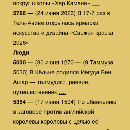
вокруг школы «Хар Камана»
….
5786
— (24 июня 2026) В 17-й раз в
Тель-Авиве открылась ярмарка
искусства и дизайна «Свежая краска
2026»
Люди
5030
— (30 июня 1270 — (9 Таммуза
5030) В Кёльне родился Иегуда Бен
Ашар — талмудист, раввин,
путешественник
….
5354
— (17 июня 1594) По обвинению
в заговоре против английской
королевы королевы с целью её