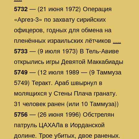
5732
— (21 июня 1972) Операция
«Аргeз-3» по захвату сирийских
офицеров, годных для обмена на
пленённых израильских лётчиков
….
5733
— (9 июля 1973) В Тель-Авиве
открылись игры Девятой Маккабиады
5749
— (12 июля 1989 — (9 Таммуза
5749) Теракт. Араб швырнул в
молящихся у Стены Плача гранату.
31 человек ранен (или 10 Таммуза))
5756
— (26 июня 1996) Обстрелян
патруль ЦАХАЛа в Иорданской
долине. Трое убитых, двое раненых.