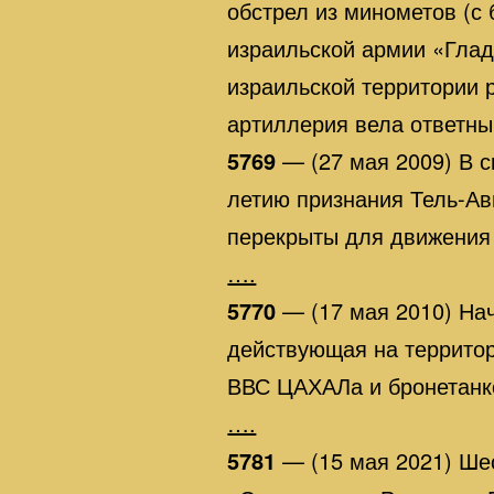
обстрел из минометов (с
израильской армии «Глад
израильской территории 
артиллерия вела ответны
5769
— (27 мая 2009) В с
летию признания Тель-Ав
перекрыты для движения
….
5770
— (17 мая 2010) На
действующая на территор
ВВС ЦАХАЛа и бронетанко
….
5781
— (15 мая 2021) Шес