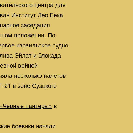
вательского центра для
ван Институт Лео Бека
нарное заседания
енном положении. По
ервое израильское судно
лива Эйлат и блокада
невной войной
няла несколько налетов
Г-21 в зоне Суэцкого
«Черные пантеры»
в
кие боевики начали