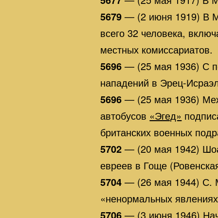
5679
— (2 июня 1919) В 
всего 32 человека, вклю
местных комиссариатов.
5696
— (25 мая 1936) С 
нападений в Эрец-Исраэл
5696
— (25 мая 1936) Ме
автобусов
«Эгед»
подписа
британских военных подр
5702
— (20 мая 1942) Шоа
евреев в Гоще (Ровенская
5704
— (26 мая 1944) С. 
«ненормальных явлениях
5706
— (3 июня 1946) На