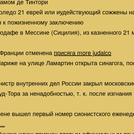
хамом де Тинтори
оледо 21 еврей или иудействующий сожжены на
ы к пожизненному заключению
одафе в Мессине (Сицилия), из казненного 21 
 Франции отменена
присяга more judaico
ариже на улице Ламартин открыта синагога, п
нистр внутренних дел России закрыл московск
-Тора за ненадобностью, т. к. после изгнания
Вене вышел первый номер сионистского еженед
….
Минске идиш признан вторым официальным яз