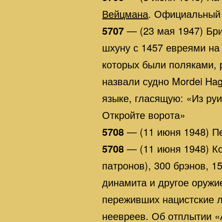
Вейцмана
. Официальный 
5707
— (23 мая 1947) Бр
шхуну с 1457 евреями на 
которых были поляками, 
назвали судно Mordei Hag
языке, гласящую: «Из ру
Откройте ворота»
5708
— (11 июня 1948) П
5708
— (11 июня 1948) Ко
патронов), 300 брэнов, 1
динамита и другое оружие
переживших нацистские л
неевреев. Об отплытии «