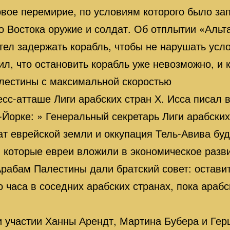
рвое перемирие, по условиям которого было за
о Востока оружие и солдат. Об отплытии «Альт
отел задержать корабль, чтобы не нарушать усл
л, что остановить корабль уже невозможно, и 
алестины с максимальной скоростью
сс-атташе Лиги арабских стран Х. Исса писал в
Йорке: » Генеральный секретарь Лиги арабски
ат еврейской земли и оккупация Тель-Авива бу
, которые евреи вложили в экономическое разви
Арабам Палестины дали братский совет: оставит
 часа в соседних арабских странах, пока араб
и участии Ханны Арендт, Мартина Бубера и Ге