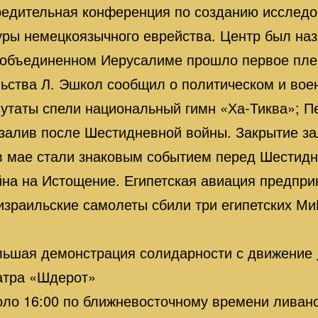
едительная конференция по созданию исследо
туры немецкоязычного еврейства. Центр был наз
 объединенном Иерусалиме прошло первое пле
льства Л. Эшкол сообщил о политическом и во
утаты спели национальный гимн «Ха-Тиква»; П
залив после Шестидневной войны. Закрытие за
в мае стали знаковым событием перед Шестид
на на Истощение. Египетская авиация предпри
израильские самолеты сбили три египетских Ми
льшая демонстрация солидарности с движение
атра «Шдерот»
оло 16:00 по ближневосточному времени ливанс