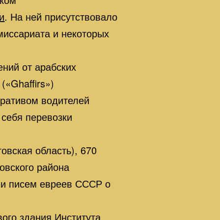
и
. На ней присутствовало
миссариата и некоторых
ний от арабских
«Ghaffirs»)
еративом водителей
 себя перевозки
овская область), 670
ковского района
ии писем евреев СССР о
вого здания
Института