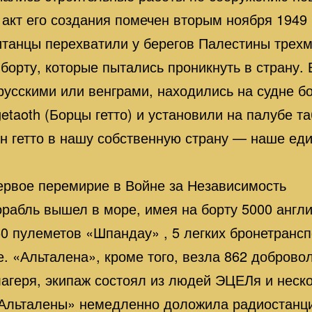
акт его создания помечен вторым ноября 1949 
итанцы перехватили у берегов Палестины трех
борту, которые пытались проникнуть в страну.
русскими или венграми, находились на судне б
etaoth (Борцы гетто) и установили на палубе т
ин гетто в нашу собственную страну — наше е
ервое перемирие в Войне за Независимость
рабль вышел в море, имея на борту 5000 англи
50 пулеметов «Шпандау» , 5 легких бронетрансп
. «Альталена», кроме того, везла 862 доброво
агеря, экипаж состоял из людей ЭЦЕЛя и неск
Альталены» немедленно доложила радиостанция