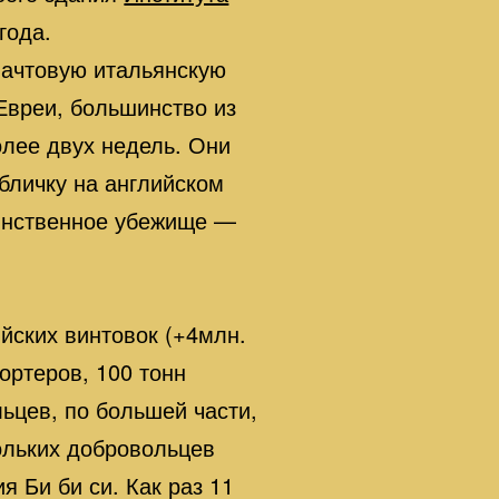
года.
мачтовую итальянскую
 Евреи, большинство из
олее двух недель. Они
абличку на английском
динственное убежище —
йских винтовок (+4млн.
ортеров, 100 тонн
льцев, по большей части,
ольких добровольцев
 Би би си. Как раз 11