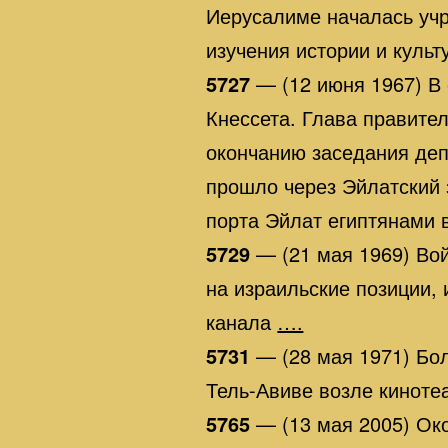
Иерусалиме началась учр
изучения истории и куль
5727
— (12 июня 1967) В
Кнессета. Глава правите
окончанию заседания деп
прошло через Эйлатский 
порта Эйлат египтянами 
5729
— (21 мая 1969) Вой
на израильские позиции, 
канала
….
5731
— (28 мая 1971) Бо
Тель-Авиве возле киноте
5765
— (13 мая 2005) Ок