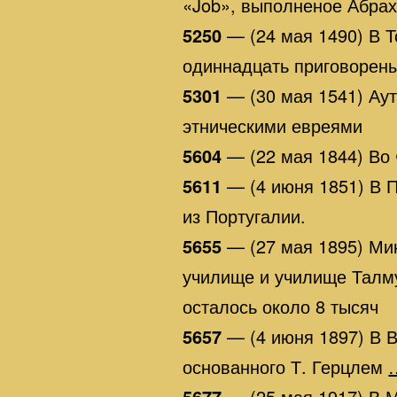
«Job», выполненое Абра
5250
— (24 мая 1490) В Т
одиннадцать приговорен
5301
— (30 мая 1541) Аут
этническими евреями
5604
— (22 мая 1844) Во
5611
— (4 июня 1851) В П
из Португалии.
5655
— (27 мая 1895) Ми
училище и училище Талмуд
осталось около 8 тысяч
5657
— (4 июня 1897) В 
основанного Т. Герцлем
5677
— (25 мая 1917) В 