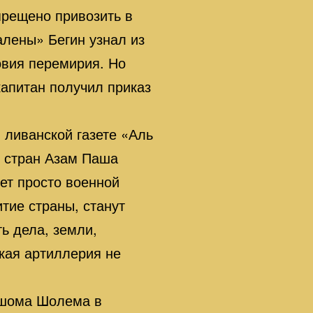
прещено привозить в
алены» Бегин узнал из
овия перемирия. Но
капитан получил приказ
 ливанской газете «Аль
х стран Азам Паша
дет просто военной
тие страны, станут
ь дела, земли,
ская артиллерия не
ршома Шолема в