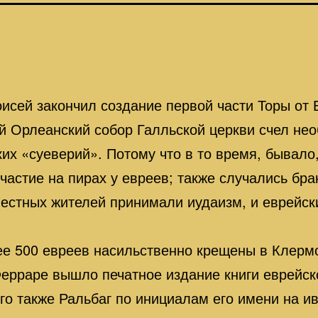
исей закончил создание первой части Торы от
ий Орлеанский собор Галльской церкви счел н
их «суеверий». Потому что в то время, бывало
частие на пирах у евреев; также случались бр
местных жителей принимали иудаизм, и еврейс
ее 500 евреев насильственно крещены в Клерм
Ферраре вышло печатное издание книги еврейс
го также Ральбаг по инициалам его имени на и