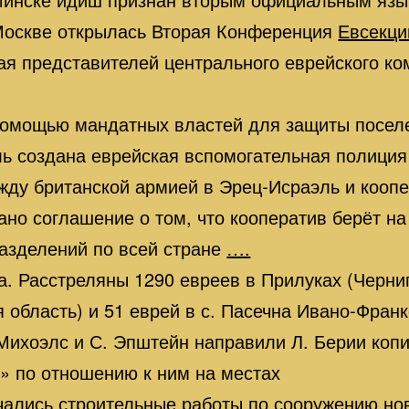
Москве открылась Вторая Конференция
Евсекци
чая представителей центрального еврейского ко
помощью мандатных властей для защиты поселе
ь создана еврейская вспомогательная полиция (
жду британской армией в Эрец-Исраэль и кооп
но соглашение о том, что кооператив берёт на
азделений по всей стране
….
. Расстреляны 1290 евреев в Прилуках (Черниг
 область) и 51 еврей в с. Пасечна Ивано-Фран
Михоэлс и С. Эпштейн направили Л. Берии коп
» по отношению к ним на местах
чались строительные работы по сооружению но