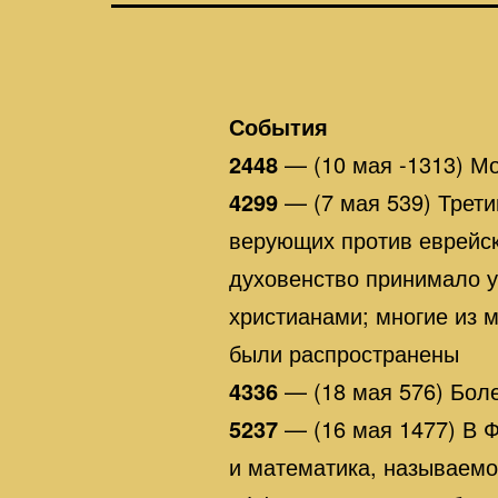
События
2448
— (10 мая -1313) Мо
4299
— (7 мая 539) Трет
верующих против еврейск
духовенство принимало у
христианами; многие из 
были распространены
4336
— (18 мая 576) Бол
5237
— (16 мая 1477) В 
и математика, называемо