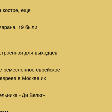
 костре, еще
марана, 19 были
остроенная для выходцев
ие ремесленное еврейское
 евреев в Москве их
ельника «Ди Вельт»,
ыком