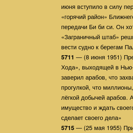
июня вступило в силу пе
«горячий район» Ближнег
передачи Би би си. Он х
«Заграничный штаб» реши
вести судно к берегам П
5711
— (8 июня 1951) Пре
Хода», выходящей в Нью-
заверил арабов, что захв
прогулкой, что миллионы
лёгкой добычей арабов. 
имущество и ждать своего
сделает своего дела»
5715
— (25 мая 1955) Пр