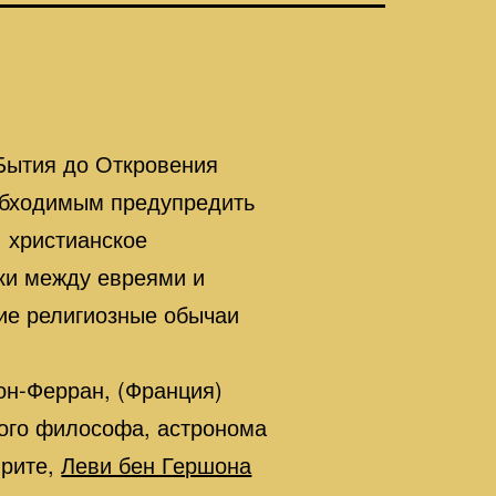
 Бытия до Откровения
еобходимым предупредить
, христианское
аки между евреями и
кие религиозные обычаи
он-Ферран, (Франция)
кого философа, астронома
врите,
Леви бен Гершона