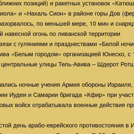
 ближних позиций) и ракетных установок «Катю
иола» и «Нахаль Сион» в районе горы Дов (фе
разорвалось, по меньшей мере, 10 мин и снаря
й навесной огонь по ливанской территории
вязи с гуляниями и празднествами «Белой ночи
ива «Белым городом» организацией Юнеско, с 1
 центральные улицы Тель-Авива – Шдерот Рот
чались ночные учения Армия обороны Израиля, 
ии Иудеи и Самарии бригада «Кфир» при участ
вых войск отрабатывала военные действия пр
той день арабо-еврейского противостояния в 