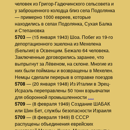
человек из Григор-Гадючинского сельсовета и
у заброшенного колодца близ села Подолянка
— примерно 1000 евреев, которые
находились в селах Подолянка, Сухая Балка
и Степановка
5703
— (15 января 1943) Шоа. Побег из 19-го
депортационного эшелона из Мехелена
(Бельгия) в Освенцим. Бежало 64 человека.
Заключенные договорились заранее, что
выпрыгнут за Лёвеном, на склоне. Многие из
них были пойманы и возвращены в Мехелен.
Немцы сделали перерыв в отправке поездов
5708
— (20 января 1948) Из Италии в Эрец-
Исраэль переправлены 50 тонн взрывчатки
для оборонной промышленности
….
5709
— (8 февраля 1949) Создание ШАБАК
или Шин Бет, службы безопасности Израиля
5709
— (8 февраля 1949) В СССР
распущены объединения еврейских