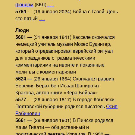
фондом
(ККЛ)
….
5784
— (19 января 2024) Война с Газой. День
сто пятый
….
Люди
5601
— (31 января 1841) Касселе скончался
немецкий учитель музыки Мозес Будингер,
который отредактировал еврейский ритуал
для праздников с грамматическими
комментариями на иврите и покаянные
молитвы с комментариями
5624
— (26 января 1664) Скончался раввин
Берехия Берах бен Исаак Шапиро из
Кракова, автор книги «Зера Бейрах»
5577
— (26 января 1817) В городе Кобеляки
Полтавской губернии родился писатель
Осип
Рабинович
5661
— (29 января 1901) В Пинске родился
Хаим Гивати — общественный и
политический деятель Израиля. В 1950 —