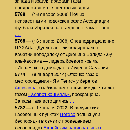
запада Израиля арабами Газы,
продолжавшегося несколько дней
….
5768
— (16 января 2008) Ночью
неизвестными подожжен офис Ассоциации
футбола Израиля на стадионе «Рамат-Ган»
….
5768
— (16 января 2008) Спецподразделение
ЦАХАЛа «Дувдеван» ликвидировало в
Кабатии неподалеку от Дженина Валида Абу
аль-Кассама — лидера боевого крыла
«Исламского джихада» в Иудее и Самарии
5774
— (9 января 2014) Откачка газа с
месторождения «Ям Тетис» у берегов
Ашкелона
, снабжавшего в течение десяти лет
газом
«Хеврат хашмаль»
, прекращена.
Запасы газа истощились
….
5782
— (11 января 2022) В бедуинских
населенных пунктах
Негева
вспыхнули
беспорядки в связи с проведением
лесопосадок
Еврейским национальным