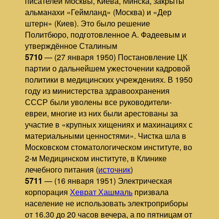
писателей Москвы, Киева, Минска, закрыты
альманахи «Геймланд» (Москва) и «Дер
штерн» (Киев). Это было решение
Политбюро, подготовленное А. Фадеевым и
утверждённое Сталиным
5710
— (27 января 1950) Постановление ЦК
партии о дальнейшем ужесточении кадровой
политики в медицинских учреждениях. В 1950
году из министерства здравоохранения
СССР были уволены все руководители-
евреи, многие из них были арестованы за
участие в «крупных хищениях и махинациях с
материальными ценностями». Чистка шла в
Московском стоматологическом институте, во
2-м Медицинском институте, в Клинике
лечебного питания (
источник
)
5711
— (16 января 1951) Электрическая
корпорация
Хеврат Хашмаль
призвала
население не использовать электроприборы
от 16.30 до 20 часов вечера, а по пятницам от