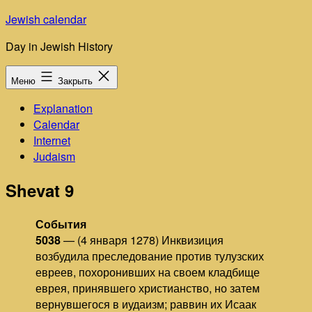
Перейти
Jewish calendar
к
Day in Jewish History
содержимому
Меню
Закрыть
Explanation
Calendar
Internet
Judaism
Shevat 9
События
5038
— (4 января 1278) Инквизиция
возбудила преследование против тулузских
евреев, похоронивших на своем кладбище
еврея, принявшего христианство, но затем
вернувшегося в иудаизм; раввин их Исаак