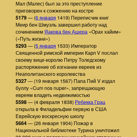
Мал (Малес) был за это преступление
приговорен к сожжению на костре
5179
— (
6 января
1419) Переписчик книг
Меир бен Шмуэль завершил работу над
сочинением
Яакова бен Ашера
«Орах хайим»
(«Путь жизни»)
5293
— (
5 января
1533) Император
Священной римской империи Карл V послал
своему вице-королю Петру Толедскому
распоряжение об изгнании евреев из
Неаполитанского королевства
5327
— (19 января 1567) Папа Пий V издал
буллу «Cum nos nuper», запрещающую
евреям владеть недвижимостью
5598
— (4 февраля 1838)
Ребекка Грац
открыла в Филадельфии первую в США
Еврейскую воскресную школу
5664
— (26 января 1904) Пожар в
Национальной библиотеке Турина уничтожил