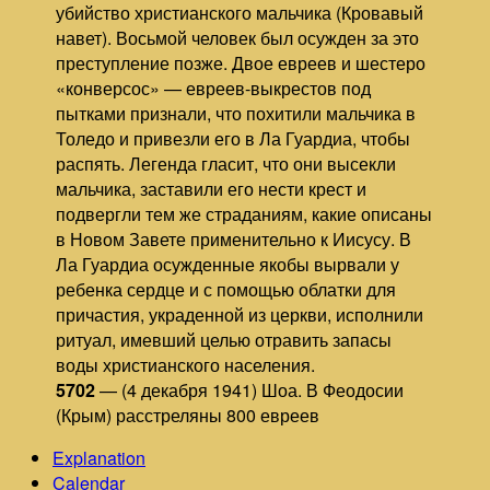
убийство христианского мальчика (Кровавый
навет). Восьмой человек был осужден за это
преступление позже. Двое евреев и шестеро
«конверсос» — евреев-выкрестов под
пытками признали, что похитили мальчика в
Толедо и привезли его в Ла Гуардиа, чтобы
распять. Легенда гласит, что они высекли
мальчика, заставили его нести крест и
подвергли тем же страданиям, какие описаны
в Новом Завете применительно к Иисусу. В
Ла Гуардиа осужденные якобы вырвали у
ребенка сердце и с помощью облатки для
причастия, украденной из церкви, исполнили
ритуал, имевший целью отравить запасы
воды христианского населения.
5702
— (4 декабря 1941) Шоа. В Феодосии
(Крым) расстреляны 800 евреев
Explanation
Calendar