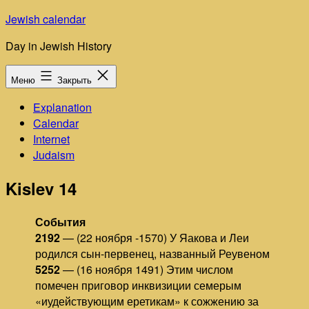
Перейти
Jewish calendar
к
Day in Jewish History
содержимому
Меню
Закрыть
Explanation
Calendar
Internet
Judaism
Kislev 14
События
2192
— (22 ноября -1570) У Яакова и Леи
родился сын-первенец, названный Реувеном
5252
— (16 ноября 1491) Этим числом
помечен приговор инквизиции семерым
«иудействующим еретикам» к сожжению за