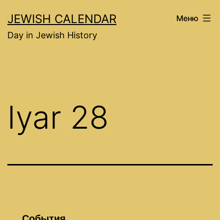
Перейти
JEWISH CALENDAR
Меню
к
Day in Jewish History
содержимому
Iyar 28
События