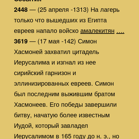
2448
— (25 апреля -1313) На лагерь
только что вышедших из Египта
евреев напало войско
амалекитян
….
3619
— (17 мая -142) Симон
Хасмоней захватил цитадель
Иерусалима и изгнал из нее
сирийский гарнизон и
эллинизированных евреев. Симон
был последним выжившим братом
Хасмонеев. Его победы завершили
битву, начатую более известным
Иудой, который завладел
Иерусалимом в 165 году до н. э., но