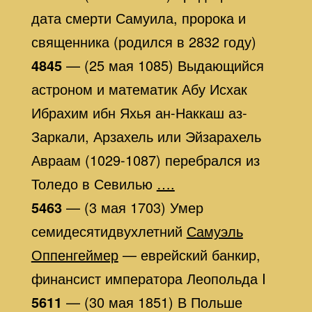
дата смерти Самуила, пророка и
священника (родился в 2832 году)
4845
— (25 мая 1085) Выдающийся
астроном и математик Абу Исхак
Ибрахим ибн Яхья ан-Наккаш аз-
Заркали, Арзахель или Эйзарахель
Авраам (1029-1087) перебрался из
Толедо в Севилью
….
5463
— (3 мая 1703) Умер
семидесятидвухлетний
Самуэль
Оппенгеймер
— еврейский банкир,
финансист императора Леопольда I
5611
— (30 мая 1851) В Польше