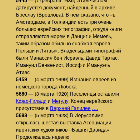
5445
— (7 февраля 1685) Этим числом
датируется документ, найденный в архиве
Бреслау (Вроцлова). В нем сказано, что «в
Амстердаме, в Голландии есть три очень
больших еврейских типографии, откуда книги
отправляются морем в Данциг и Мемель,
таким образом обильно снабжая евреев
Польши и Литвы». Владельцами типографий
были Манассия бен Исраэль, Давид Тартас,
Имануил Бенвенист, Иосиф и Имануэль
Атиас
5459
— (4 марта 1699) Изгнание евреев из
немецкого города Любека
5680
— (3 марта 1920) Поселенцы оставили
Кфар-Гилади
и
Метулу
. Конец еврейского
присутствия в
Верхней Галилее
….
5688
— (5 марта 1928) В Иерусалиме
открылась шестая выставка Ассоциации
ивритских художников «Башня Давида».
Продолжалась неделю