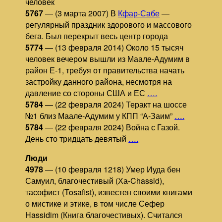
человек
5767
— (3 марта 2007) В
Кфар-Сабе
—
регулярный праздник здорового и массового
бега. Был перекрыт весь центр города
5774
— (13 февраля 2014) Около 15 тысяч
человек вечером вышли из Маале-Адумим в
район Е-1, требуя от правительства начать
застройку данного района, несмотря на
давление со стороны США и ЕС
….
5784
— (22 февраля 2024) Теракт на шоссе
№1 близ Маале-Адумим у КПП “А-Заим”
….
5784
— (22 февраля 2024) Война с Газой.
День сто тридцать девятый
….
Люди
4978
— (10 февраля 1218) Умер Иуда бен
Самуил, благочестивый (Ха-Chassid),
тасофист (Tosafist), известен своими книгами
о мистике и этике, в том числе Сефер
Hassidim (Книга благочестивых). Считался