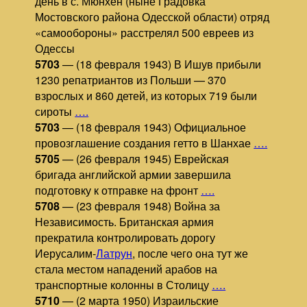
день в с. Мюнхен (ныне Градовка
Мостовского района Одесской области) отряд
«самообороны» расстрелял 500 евреев из
Одессы
5703
— (18 февраля 1943) В Ишув прибыли
1230 репатриантов из Польши — 370
взрослых и 860 детей, из которых 719 были
сироты
….
5703
— (18 февраля 1943) Официальное
провозглашение создания гетто в Шанхае
….
5705
— (26 февраля 1945) Еврейская
бригада английской армии завершила
подготовку к отправке на фронт
….
5708
— (23 февраля 1948) Война за
Независимость. Британская армия
прекратила контролировать дорогу
Иерусалим-
Латрун
, после чего она тут же
стала местом нападений арабов на
транспортные колонны в Столицу
….
5710
— (2 марта 1950) Израильские