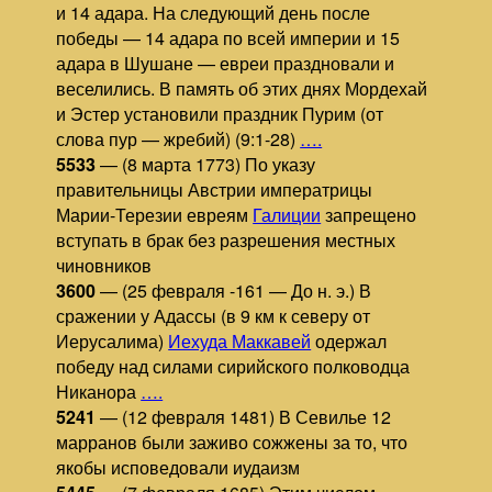
и 14 адара. На следующий день после
победы — 14 адара по всей империи и 15
адара в Шушане — евреи праздновали и
веселились. В память об этих днях Мордехай
и Эстер установили праздник Пурим (от
слова пур — жребий) (9:1-28)
….
5533
— (8 марта 1773) По указу
правительницы Австрии императрицы
Марии-Терезии евреям
Галиции
запрещено
вступать в брак без разрешения местных
чиновников
3600
— (25 февраля -161 — До н. э.) В
сражении у Адассы (в 9 км к северу от
Иерусалима)
Иехуда Маккавей
одержал
победу над силами сирийского полководца
Никанора
….
5241
— (12 февраля 1481) В Севилье 12
марранов были заживо сожжены за то, что
якобы исповедовали иудаизм