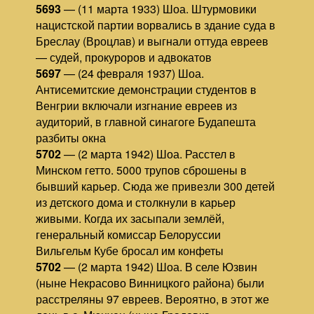
5693
— (11 марта 1933) Шоа. Штурмовики
нацистской партии ворвались в здание суда в
Бреслау (Вроцлав) и выгнали оттуда евреев
— судей, прокуроров и адвокатов
5697
— (24 февраля 1937) Шоа.
Антисемитские демонстрации студентов в
Венгрии включали изгнание евреев из
аудиторий, в главной синагоге Будапешта
разбиты окна
5702
— (2 марта 1942) Шоа. Расстел в
Минском гетто. 5000 трупов сброшены в
бывший карьер. Сюда же привезли 300 детей
из детского дома и столкнули в карьер
живыми. Когда их засыпали землёй,
генеральный комиссар Белоруссии
Вильгельм Кубе бросал им конфеты
5702
— (2 марта 1942) Шоа. В селе Юзвин
(ныне Некрасово Винницкого района) были
расстреляны 97 евреев. Вероятно, в этот же