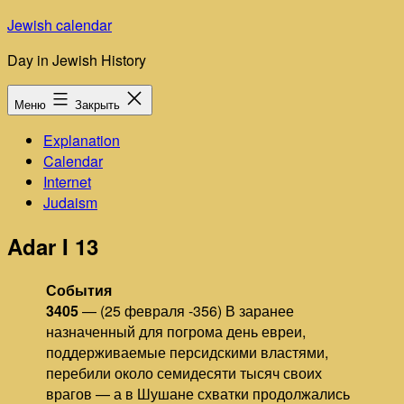
Перейти
Jewish calendar
к
Day in Jewish History
содержимому
Меню
Закрыть
Explanation
Calendar
Internet
Judaism
Adar I 13
События
3405
— (25 февраля -356) В заранее
назначенный для погрома день евреи,
поддерживаемые персидскими властями,
перебили около семидесяти тысяч своих
врагов — а в Шушане схватки продолжались