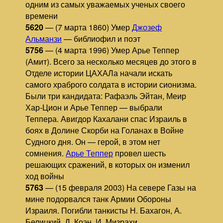
одним из самых уважаемых ученых своего
времени
5620
— (7 марта 1860) Умер
Джозеф
Альманзи
— библиофил и поэт
5756
— (4 марта 1996) Умер Арье Теппер
(Амит). Всего за несколько месяцев до этого в
Отделе истории ЦАХАЛа начали искать
самого храброго солдата в истории сионизма.
Были три кандидата: Рафаэль Эйтан, Меир
Хар-Цион и Арье Теппер — выбрали
Теппера. Авигдор Кахалани спас Израиль в
боях в Долине Скорби на Голанах в Войне
Судного дня. Он — герой, в этом нет
сомнения.
Арье Теппер
провел шесть
решающих сражений, в которых он изменил
ход войны
5763
— (15 февраля 2003) На севере Газы на
мине подорвался танк Армии Обороны
Израиля. Погибли танкисты Н. Бахагон, А.
Белицкий, Д. Коэн, И. Мизрахи