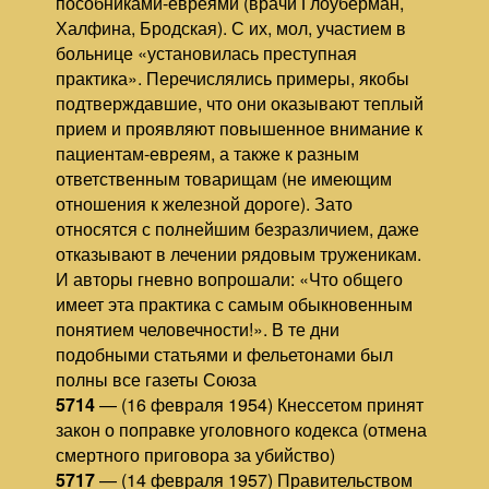
пособниками-евреями (врачи Глоуберман,
Халфина, Бродская). С их, мол, участием в
больнице «установилась преступная
практика». Перечислялись примеры, якобы
подтверждавшие, что они оказывают теплый
прием и проявляют повышенное внимание к
пациентам-евреям, а также к разным
ответственным товарищам (не имеющим
отношения к железной дороге). Зато
относятся с полнейшим безразличием, даже
отказывают в лечении рядовым труженикам.
И авторы гневно вопрошали: «Что общего
имеет эта практика с самым обыкновенным
понятием человечности!». В те дни
подобными статьями и фельетонами был
полны все газеты Союза
5714
— (16 февраля 1954) Кнессетом принят
закон о поправке уголовного кодекса (отмена
смертного приговора за убийство)
5717
— (14 февраля 1957) Правительством