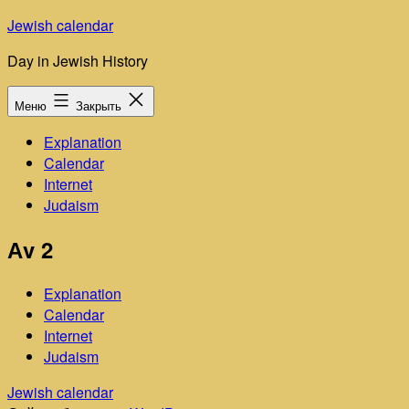
Перейти
Jewish calendar
к
Day in Jewish History
содержимому
Меню
Закрыть
Explanation
Calendar
Internet
Judaism
Аv 2
Explanation
Calendar
Internet
Judaism
Jewish calendar